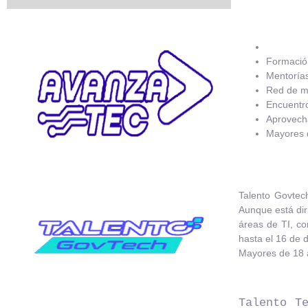
Formación
Mentorías
Red de m
Encuentros
Aprovecha
Mayores 
Talento Govtech
Aunque está dir
áreas de TI, co
hasta el 16 de 
Mayores de 18 
​Talento 