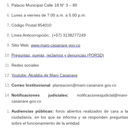
Palacio Municipal Calle 18 N° 3 – 80
Lunes a viernes de 7:00 a.m. a 5.00 p.m.
Código Postal 854010
Línea Anticorrupción: (+57) 3138277249
Sitio Web:
www.mani-casanare.gov.co
Preguntas, quejas, reclamos y denuncias (PQRSD)
Redes sociales
Youtube:
Alcaldía de Maní Casanare
Correo Institucional
: planeacion@mani-casanare.gov.co
Notificaciones judiciales:
notificacionesjudicial@mani-
casanare.gov.co
Audiencias públicas:
foros abiertos realizados de cara a la
ciudadanía, en los que se informa y se responden preguntas
sobre el funcionamiento de la entidad.